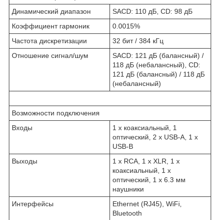
Динамический диапазон
SACD: 110 дБ, CD: 98 дБ
Коэффициент гармоник
0.0015%
Частота дискретизации
32 бит / 384 кГц
Отношение сигнал/шум
SACD: 121 дБ (балансный) /
118 дБ (небалансный), CD:
121 дБ (балансный) / 118 дБ
(небалансный)
Возможности подключения
Входы
1 х коаксиальный, 1
оптический, 2 х USB-A, 1 х
USB-B
Выходы
1 х RCA, 1 x XLR, 1 х
коаксиальный, 1 х
оптический, 1 х 6.3 мм
наушники
Интерфейсы
Ethernet (RJ45), WiFi,
Bluetooth