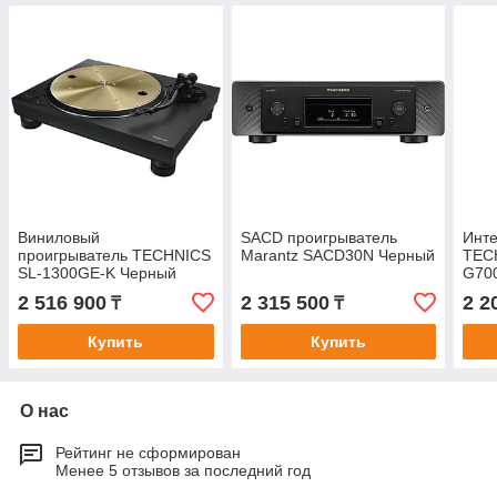
Виниловый
SACD проигрыватель
Инте
проигрыватель TECHNICS
Marantz SACD30N Черный
TEC
SL-1300GE-K Черный
G70
2 516 900
2 315 500
2 2
₸
₸
Купить
Купить
О нас
Рейтинг не сформирован
Менее 5 отзывов за последний год