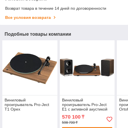
Возврат товара в течение 14 дней по договоренности
Все условия возврата
Подобные товары компании
Виниловый
Виниловый
Вин
проигрыватель Pro-Ject
проигрыватель Pro-Ject
прои
T1 Орех
E1 с активной акустикой
Orto
ELAC Орех
(Con
570 100
₸
лак
598 700 ₸