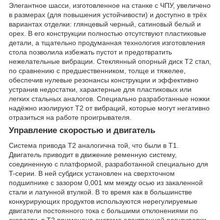
Элегантное шасси, изготовленное на станке с ЧПУ, увеличено
в размерах (для повышения устойчивости) и доступно в трёх
вариантах отделки: глянцевый черный, сатиновый белый и
орех. В его конструкции полностью отсутствуют пластиковые
детали, а тщательно продуманная технология изготовления
стола позволила избежать пустот и предотвратить
нежелательные вибрации. Стеклянный опорный диск T2 стал,
по сравнению с предшественником, толще и тяжелее,
обеспечив нулевые резонансы конструкции и эффективно
устранив недостатки, характерные для пластиковых или
легких стальных аналогов. Специально разработанные ножки
надёжно изолируют T2 от вибраций, которые могут негативно
отразиться на работе проигрывателя.
Управление скоростью и двигатель
Система привода T2 аналогична той, что были в T1.
Двигатель приводит в движение ременную систему,
соединенную с платформой, разработанной специально для
T-серии. В ней субдиск установлен на сверхточном
подшипнике с зазором 0,001 мм между осью из закаленной
стали и латунной втулкой. В то время как в большинстве
конкурирующих продуктов используются нерегулируемые
двигатели постоянного тока с большими отклонениями по