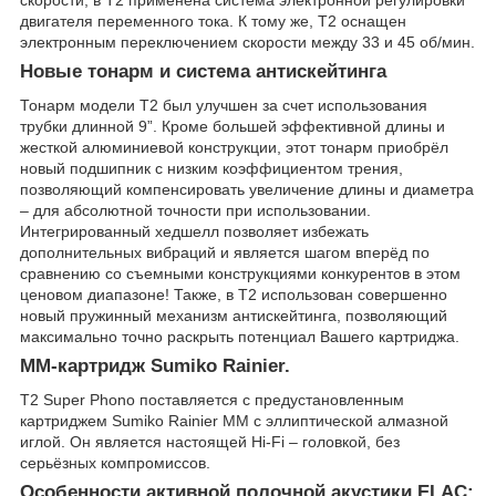
скорости, в T2 применена система электронной регулировки
двигателя переменного тока. К тому же, T2 оснащен
электронным переключением скорости между 33 и 45 об/мин.
Новые тонарм и система антискейтинга
Тонарм модели T2 был улучшен за счет использования
трубки длинной 9”. Кроме большей эффективной длины и
жесткой алюминиевой конструкции, этот тонарм приобрёл
новый подшипник с низким коэффициентом трения,
позволяющий компенсировать увеличение длины и диаметра
– для абсолютной точности при использовании.
Интегрированный хедшелл позволяет избежать
дополнительных вибраций и является шагом вперёд по
сравнению со съемными конструкциями конкурентов в этом
ценовом диапазоне! Также, в T2 использован совершенно
новый пружинный механизм антискейтинга, позволяющий
максимально точно раскрыть потенциал Вашего картриджа.
MM-картридж Sumiko Rainier.
T2 Super Phono поставляется с предустановленным
картриджем Sumiko Rainier MM с эллиптической алмазной
иглой. Он является настоящей Hi-Fi – головкой, без
серьёзных компромиссов.
Особенности активной полочной акустики ELAC: