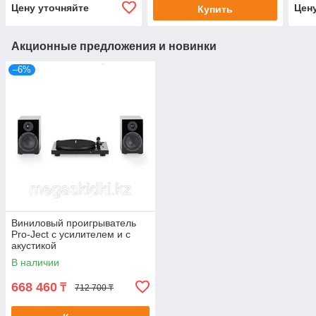
Цену уточняйте
Цен
Купить
Акционные предложения и новинки
–6%
Виниловый проигрыватель
Pro-Ject с усилителем и с
акустикой
В наличии
668 460
₸
712 700 ₸