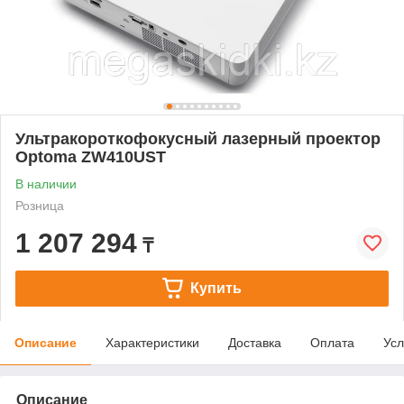
Ультракороткофокусный лазерный проектор
Optoma ZW410UST
В наличии
Розница
1 207 294
₸
Купить
Описание
Характеристики
Доставка
Оплата
Усл
Описание