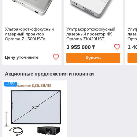
Ультракороткофокусный
Ультракороткофокусный
Ульт
лазерный проектор
лазерный проектор 4K
лазе
Optoma ZU500USTe
Optoma ZK420UST
Opt
3 955 000
1 4
₸
Цену уточняйте
Купить
Акционные предложения и новинки
–15%