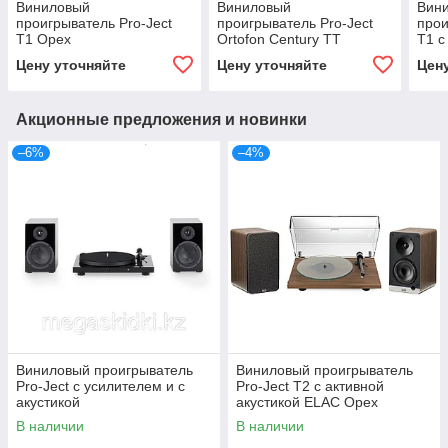
Виниловый
Виниловый
Вин
проигрыватель Pro-Ject
проигрыватель Pro-Ject
прои
T1 Орех
Ortofon Century TT
T1 с
(Concorde Silver) Черный
ELA
Цену уточняйте
Цену уточняйте
Цен
лак
Акционные предложения и новинки
–6%
–4%
Виниловый проигрыватель
Виниловый проигрыватель
Pro-Ject с усилителем и с
Pro-Ject T2 с активной
акустикой
акустикой ELAC Орех
В наличии
В наличии