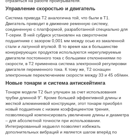
отразиться на работе проигрывателя.
Управление скоростью и двигатель
Система привода T2 аналогична той, что были в T1.
Двигатель приводит в движение ременную систему,
соединенную с платформой, разработанной специально для
T-серии. В ней субдиск установлен на сверхточном
подшипнике с зазором 0,001 мм между осью из закаленной
стали и латунной втулкой. В то время как в большинстве
конкурирующих продуктов используются нерегулируемые
двигатели постоянного тока с большими отклонениями по
скорости, в T2 применена система электронной регулировки
двигателя переменного тока. К тому же, T2 оснащен
электронным переключением скорости между 33 и 45 об/мин.
Новые тонарм и система антискейтинга
Тонарм модели T2 был улучшен за счет использования
трубки длинной 9”. Кроме большей эффективной длины и
жесткой алюминиевой конструкции, этот тонарм приобрёл
новый подшипник с низким коэффициентом трения,
позволяющий компенсировать увеличение длины и диаметра
– для абсолютной точности при использовании.
Интегрированный хедшелл позволяет избежать
дополнительных вибраций и является шагом вперёд по