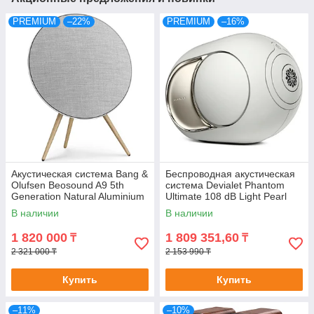
PREMIUM
–22%
PREMIUM
–16%
Акустическая система Bang &
Беспроводная акустическая
Olufsen Beosound A9 5th
система Devialet Phantom
Generation Natural Aluminium
Ultimate 108 dB Light Pearl
(Франция)
В наличии
В наличии
1 820 000
1 809 351,60
₸
₸
2 321 000 ₸
2 153 990 ₸
Купить
Купить
–11%
–10%