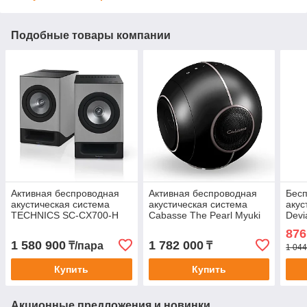
Подобные товары компании
Активная беспроводная
Активная беспроводная
Бес
акустическая система
акустическая система
акус
TECHNICS SC-CX700-H
Cabasse The Pearl Myuki
Devi
Шелковисто-серый
(Франция)
98 d
876
(Фра
1 580 900
1 782 000
₸/пара
₸
1 044
Купить
Купить
Акционные предложения и новинки