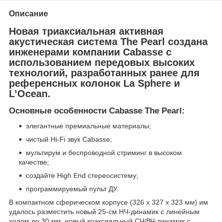
Описание
Новая триаксиальная активная
акустическая система The Pearl создана
инженерами компании Cabasse с
использованием передовых высоких
технологий, разработанных ранее для
референсных колонок La Sphere и
L’Ocean.
Основные особенности Cabasse The Pearl:
элегантные премиальные материалы;
чистый Hi-Fi звук Cabasse;
мультирум и беспроводной стриминг в высоком
качестве;
создайте High End стереосистему;
программируемый пульт ДУ.
В компактном сферическом корпусе (326 x 327 x 323 мм) им
удалось разместить новый 25-см НЧ-динамик с линейным
ходом до 30 мм, новый коаксиальный СЧ/ВЧ-динамик с