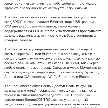
характеристики звучания так, чтобы добиться наилучшего
эффекта в зависимости от места установки колонки.
The Pearl имеет на нижней панели оптический цифровой
вход SPDIF, сетевой разъем Ethernet, порт USB, разъемы
RCA для аналоговых источников, также колонка
поддерживает Wi-Fi и Bluetooth. Это позволяет прослушивать
музыку с различных источников или любых стриминговых
плееров Cabasse.
The Pearl – это мультирумная акустика с беспроводной
связью через Wi-Fi или Bluetooth, и с ее помощью можно
слушать одну и ту же музыку в разных комнатах или разные
песни в разных комнатах – как через The Pearl, так и через
любые стриминговые плееры Cabasse и Awox. Можно также
слушать музыку со смартфонов, планшетов и ноутбуков под
Android или iOS, используя Wi-Fi/ Ethernet или Bluetooth.
The Pearl обеспечивает легкий доступ к самым лучшим
музыкальным онлайн сервисам, имеющимся на рынке, а
также к тысячам интернет-радиостанций. С помощью
приложения StreamCONTROL вы получаете единый
интуитивный подход для управления всей музыкой в вашем