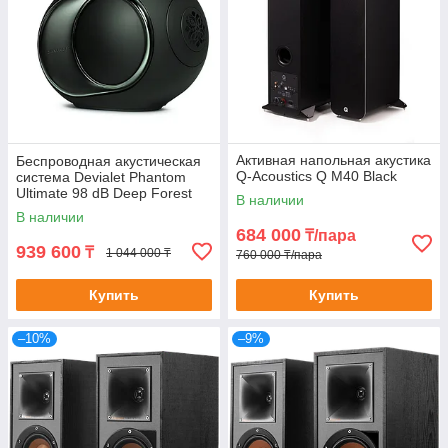
Активная напольная акустика
Беспроводная акустическая
Q-Acoustics Q M40 Black
система Devialet Phantom
Ultimate 98 dB Deep Forest
В наличии
(Франция)
В наличии
684 000
₸/пара
939 600
₸
1 044 000 ₸
760 000 ₸/пара
Купить
Купить
–10%
–9%