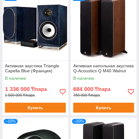
Активная акустика Triangle
Активная напольная акустика
Capella Blue (Франция)
Q-Acoustics Q M40 Walnut
В наличии
В наличии
1 336 000
684 000
₸/пара
₸/пара
1 500 000 ₸/пара
760 000 ₸/пара
Купить
Купить
–10%
–10%