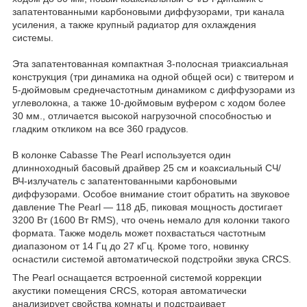
запатентованными карбоновыми диффузорами, три канала
усиления, а также крупный радиатор для охлаждения
системы.
Эта запатентованная компактная 3-полосная триаксиальная
конструкция (три динамика на одной общей оси) с твитером и
5-дюймовым среднечастотным динамиком с диффузорами из
углеволокна, а также 10-дюймовым вуфером с ходом более
30 мм., отличается высокой нагрузочной способностью и
гладким откликом на все 360 градусов.
В колонке Cabasse The Pearl используется один
длинноходный басовый драйвер 25 см и коаксиальный СЧ/
ВЧ-излучатель с запатентованными карбоновыми
диффузорами. Особое внимание стоит обратить на звуковое
давление The Pearl — 118 дБ, пиковая мощность достигает
3200 Вт (1600 Вт RMS), что очень немало для колонки такого
формата. Также модель может похвастаться частотным
диапазоном от 14 Гц до 27 кГц. Кроме того, новинку
оснастили системой автоматической подстройки звука CRCS.
The Pearl оснащается встроенной системой коррекции
акустики помещения CRCS, которая автоматически
анализирует свойства комнаты и подстраивает