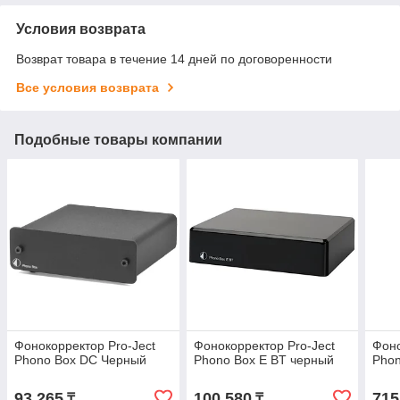
Условия возврата
Возврат товара в течение 14 дней по договоренности
Все условия возврата
Подобные товары компании
Фонокорректор Pro-Ject
Фонокорректор Pro-Ject
Фоно
Phono Box DC Черный
Phono Box E BT черный
Pho
93 265
100 580
715
₸
₸