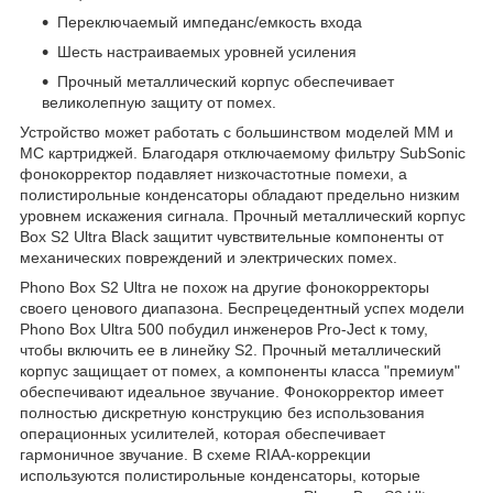
Переключаемый импеданс/емкость входа
Шесть настраиваемых уровней усиления
Прочный металлический корпус обеспечивает
великолепную защиту от помех.
Устройство может работать с большинством моделей MM и
MC картриджей. Благодаря отключаемому фильтру SubSonic
фонокорректор подавляет низкочастотные помехи, а
полистирольные конденсаторы обладают предельно низким
уровнем искажения сигнала. Прочный металлический корпус
Box S2 Ultra Black защитит чувствительные компоненты от
механических повреждений и электрических помех.
Phono Box S2 Ultra не похож на другие фонокорректоры
своего ценового диапазона. Беспрецедентный успех модели
Phono Box Ultra 500 побудил инженеров Pro-Ject к тому,
чтобы включить ее в линейку S2. Прочный металлический
корпус защищает от помех, а компоненты класса "премиум"
обеспечивают идеальное звучание. Фонокорректор имеет
полностью дискретную конструкцию без использования
операционных усилителей, которая обеспечивает
гармоничное звучание. В схеме RIAA-коррекции
используются полистирольные конденсаторы, которые