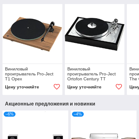
Виниловый
Виниловый
Вин
проигрыватель Pro-Ject
проигрыватель Pro-Ject
прои
T1 Орех
Ortofon Century TT
The 
(Concorde Silver) Черный
Acac
Цену уточняйте
Цену уточняйте
Цен
лак
Акционные предложения и новинки
–6%
–4%