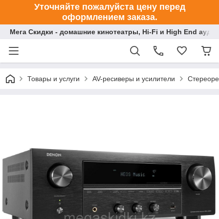
Уточняйте пожалуйста цену перед
оформлением заказа.
Мега Скидки - домашние кинотеатры, Hi-Fi и High End ауди
Товары и услуги
AV-ресиверы и усилители
Стереоре