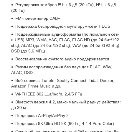
Регулировка тембров ВЧ: ± 6 дБ (20 кГц), НЧ: ± 6 дБ
(20 Гц)
FM-тюнер/тюнер DAB+
Поддержка беспроводной мультирум-сети HEOS
Поддерживаемые аудиоформаты (по локальной сети
и USB) MP3, WMA, AAC, FLAC, FLAC HD (до 24 бит/192
кГц), ALAC (до 24 бит/192 кГц), WAV (до 24 бит/192 кГц),
DSD (до 5,6 МГц)
Восстановление сжатого аудио поддерживается
Режим воспроизведения без пауз для FLAC, WAV,
ALAC, DSD
Веб-сервисы TuneIn, Spotify Connect, Tidal, Deezer,
Amazon Prime Music и др.
Wi-Fi IEEE 802.11a/b/g/n, 2,4/5 ГГц
Bluetooth версия 4.2, максимальный радиус действия:
до 30 м
Поддержка AirPlay/AirPlay 2
Поддержка 8K Ultra HD 8K (60 Гц, 4:4:4 Pure Color)
Сквозной пропуск сигнала по HDMI в режиме standby