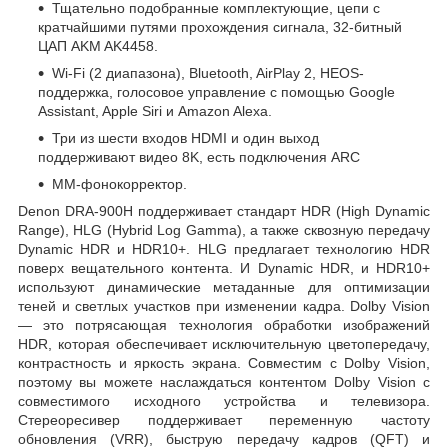
Тщательно подобранные комплектующие, цепи с
кратчайшими путями прохождения сигнала, 32-битный
ЦАП AKM AK4458.
Wi-Fi (2 диапазона), Bluetooth, AirPlay 2, HEOS-
поддержка, голосовое управление с помощью Google
Assistant, Apple Siri и Amazon Alexa.
Три из шести входов HDMI и один выход
поддерживают видео 8K, есть подключения ARC
MM-фонокорректор.
Denon DRA-900H поддерживает стандарт HDR (High Dynamic
Range), HLG (Hybrid Log Gamma), а также сквозную передачу
Dynamic HDR и HDR10+. HLG предлагает технологию HDR
поверх вещательного контента. И Dynamic HDR, и HDR10+
используют динамические метаданные для оптимизации
теней и светлых участков при изменении кадра. Dolby Vision
— это потрясающая технология обработки изображений
HDR, которая обеспечивает исключительную цветопередачу,
контрастность и яркость экрана. Совместим с Dolby Vision,
поэтому вы можете наслаждаться контентом Dolby Vision с
совместимого исходного устройства и телевизора.
Стереоресивер поддерживает переменную частоту
обновления (VRR), быструю передачу кадров (QFT) и