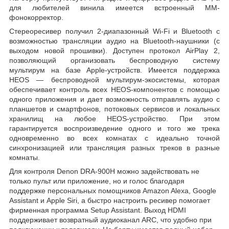
для любителей винила имеется встроенный MM-
фонокорректор.
Стереоресивер получил 2-диапазонный Wi-Fi и Bluetooth с
возможностью трансляции аудио на Bluetooth-наушники (с
выходом новой прошивки). Доступен протокол AirPlay 2,
позволяющий организовать беспроводную систему
мультирум на базе Apple-устройств. Имеется поддержка
HEOS — беспроводной мультирум-экосистемы, которая
обеспечивает контроль всех HEOS-компонентов с помощью
одного приложения и дает возможность отправлять аудио с
планшетов и смартфонов, потоковых сервисов и локальных
хранилищ на любое HEOS-устройство. При этом
гарантируется воспроизведение одного и того же трека
одновременно во всех комнатах с идеально точной
синхронизацией или трансляция разных треков в разные
комнаты.
Для контроля Denon DRA-900H можно задействовать не
только пульт или приложение, но и голос благодаря
поддержке персональных помощников Amazon Alexa, Google
Assistant и Apple Siri, а быстро настроить ресивер помогает
фирменная программа Setup Assistant. Выход HDMI
поддерживает возвратный аудиоканал ARC, что удобно при