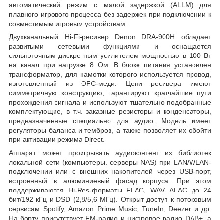
автоматический режим с малой задержкой (ALLM) для
плавного игрового процесса без задержек при подключении к
совместимым игровым устройствам.
Двухканальный Hi-Fi-ресивер Denon DRA-900H обладает
развитыми сетевыми функциями и оснащается
сильноточным дискретным усилителем мощностью в 100 Вт
на канал при нагрузке 8 Oм. В блоке питания установлен
трансформатор, для намотки которого используется провод,
изготовленный из OFC-меди. Цепи ресивера имеют
симметричную конструкцию, гарантируют кратчайшие пути
прохождения сигнала и используют тщательно подобранные
комплектующие, в т.ч. заказные резисторы и конденсаторы,
предназначенные специально для аудио. Модель имеет
регуляторы баланса и тембров, а также позволяет их обойти
при активации режима Direct.
Аппарат может проигрывать аудиоконтент из библиотек
локальной сети (компьютеры, серверы NAS) при LAN/WLAN-
подключении или с внешних накопителей через USB-порт,
встроенный в алюминиевый фасад корпуса. При этом
поддерживаются Hi-Res-форматы FLAC, WAV, ALAC до 24
бит/192 кГц и DSD (2,8/5,6 МГц). Открыт доступ к потоковым
сервисам Spotify, Amazon Prime Music, TuneIn, Deezer и др.
На борту присутствует FM-радио и цифровое радио DAB+, а