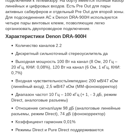
подключении к телевизору. На борту имеется полный набор
линейных и цифровых входов. Есть Pre Out для пары
активных сабвуферов и отдельный Pre Out для второй зоны.
Для подсоединения АС к Denon DRA-900H используются
четыре пары винтовых клемм, позволяющие легко
организовать двухпроводное подключение.
Характеристики Denon DRA-900H
Количество каналов 2.2
Дискретный сильноточный стереоусилитель да
Выходная мощность 100 Вт на канал (8 Ом, 20 Гц –
20 кГц, КНИ: 0,08%), 120 Вт на канал (6 Ом, 1 кГц, КНИ:
0,7%)
Входная чувствительность/импеданс 200 мВ/47 кОм
(линейный вход), 2,5 мВ/47 кОм (MM-фонокорректор)
Диапазон частот 10 Гц – 100 кГц (+ 1, - 3 дБ, режим
Direct, аналоговые разъемы)
Отношение сигнал/шум 98 дБ (аналоговые линейные
разъемы, режим Direct), 74 дБ (фонокорректор)
Коэффициент гармоник 0,01%
Режимы Direct и Pure Direct поддерживаются