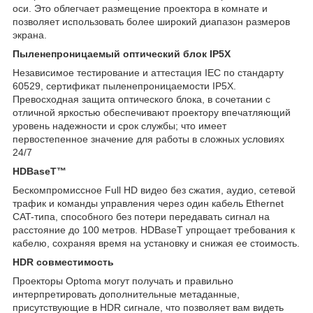
оси. Это облегчает размещение проектора в комнате и
позволяет использовать более широкий диапазон размеров
экрана.
Пыленепроницаемый оптический блок IP5X
Независимое тестирование и аттестация IEC по стандарту
60529, сертификат пыленепроницаемости IP5X.
Превосходная защита оптического блока, в сочетании с
отличной яркостью обеспечивают проектору впечатляющий
уровень надежности и срок службы; что имеет
первостепенное значение для работы в сложных условиях
24/7
HDBaseT™
Бескомпромиссное Full HD видео без сжатия, аудио, сетевой
трафик и команды управления через один кабель Ethernet
CAT-типа, способного без потери передавать сигнал на
расстояние до 100 метров. HDBaseT упрощает требования к
кабелю, сохраняя время на установку и снижая ее стоимость.
HDR совместимость
Проекторы Optoma могут получать и правильно
интерпретировать дополнительные метаданные,
присутствующие в HDR сигнале, что позволяет вам видеть