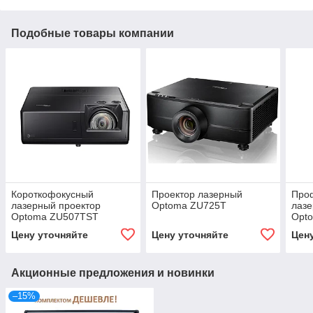
Подобные товары компании
Короткофокусный
Проектор лазерный
Про
лазерный проектор
Optoma ZU725T
лазе
Optoma ZU507TST
Opt
Цену уточняйте
Цену уточняйте
Цен
Акционные предложения и новинки
–15%