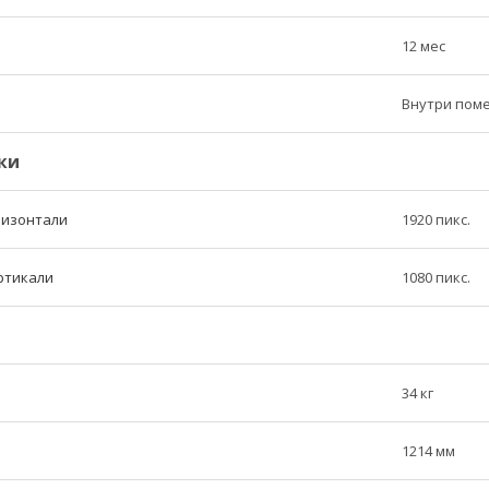
12 мес
Внутри пом
ки
ризонтали
1920 пикс.
ртикали
1080 пикс.
34 кг
1214 мм