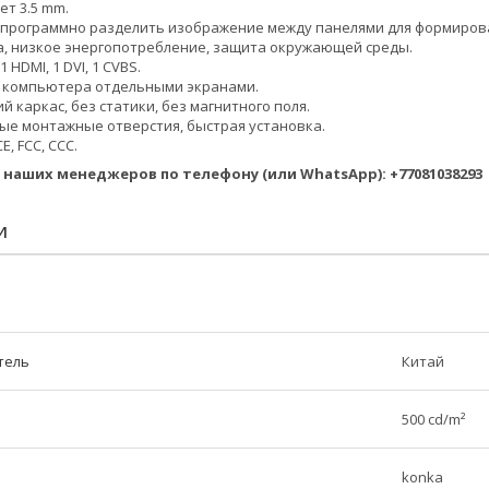
ет 3.5 mm.
 программно разделить изображение между панелями для формиров
а, низкое энергопотребление, защита окружающей среды.
1 HDMI, 1 DVI, 1 CVBS.
 компьютера отдельными экранами.
 каркас, без статики, без магнитного поля.
е монтажные отверстия, быстрая установка.
E, FCC, CCC.
 наших менеджеров по телефону (или WhatsApp): +77081038293
И
тель
Китай
500 cd/m²
konka