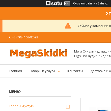
Создать сайт
на Satu.kz
Ут
Сейчас у компании н
+7 (708) 103-82-93
Мега Скидки - домашние
High End аудио-видеот
Главная
Товары и услуги
Контакты
Доставка и 
Товары и услуги