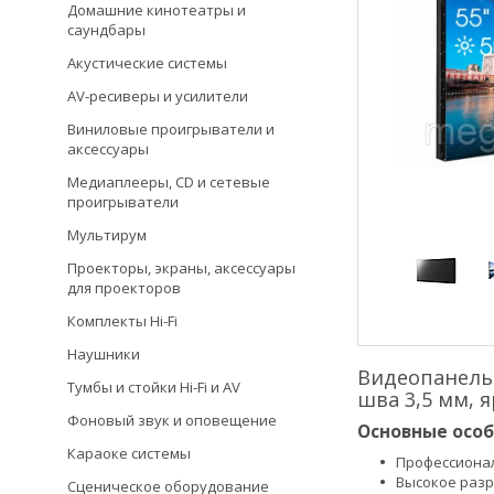
Домашние кинотеатры и
саундбары
Акустические системы
AV-ресиверы и усилители
Виниловые проигрыватели и
аксессуары
Медиаплееры, CD и сетевые
проигрыватели
Мультирум
Проекторы, экраны, аксессуары
для проекторов
Комплекты Hi-Fi
Наушники
Видеопанель 
Тумбы и стойки Hi-Fi и AV
шва 3,5 мм, 
Фоновый звук и оповещение
Основные особ
Караоке системы
Профессионал
Высокое разр
Сценическое оборудование