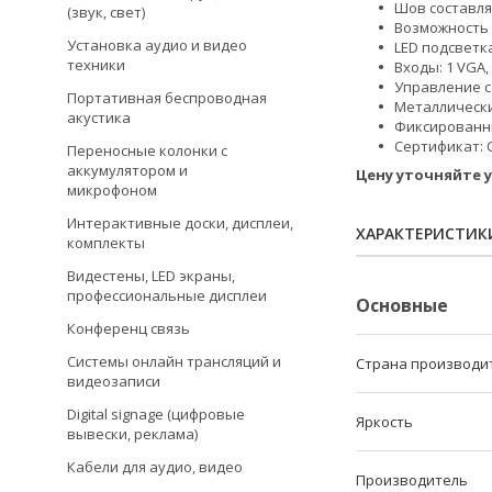
Шов составля
(звук, свет)
Возможность
Установка аудио и видео
LED подсветк
техники
Входы: 1 VGA, 
Управление с
Портативная беспроводная
Металлический
акустика
Фиксированны
Сертификат: C
Переносные колонки с
аккумулятором и
Цену уточняйте у
микрофоном
Интерактивные доски, дисплеи,
ХАРАКТЕРИСТИК
комплекты
Видестены, LED экраны,
профессиональные дисплеи
Основные
Конференц связь
Системы онлайн трансляций и
Страна производи
видеозаписи
Digital signage (цифровые
Яркость
вывески, реклама)
Кабели для аудио, видео
Производитель