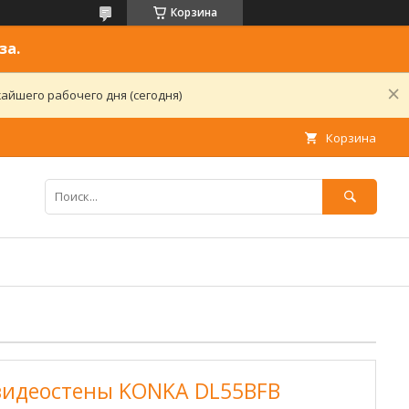
Корзина
за.
айшего рабочего дня (сегодня)
Корзина
видеостены KONKA DL55BFB