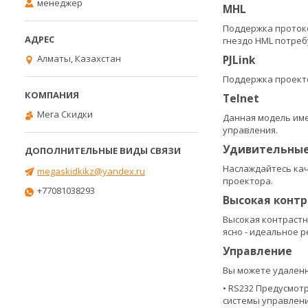
менеджер
MHL
Поддержка протоко
гнездо HML потреб
PJLink
Алматы, Казахстан
Поддержка проекто
Telnet
Мега Скидки
Данная модель име
управления.
Удивительные
Наслаждайтесь кач
megaskidkikz@yandex.ru
проектора.
+77081038293
Высокая контр
Высокая контрастн
ясно - идеальное 
Управление
Вы можете удален
• RS232 Предусмот
системы управлени