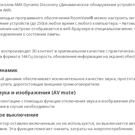
токолом AMX Dynamic Discovery (Динамическое обнаружение устройств
я AMX.
помощью программного обеспечения RoomView® можно настроить инт
яние устройств (до 250) в любое время с любого компьютера. • Авто
нения настроек отображается в веб-браузере в специальном меню. 
едомления о состоянии лампы.
воспроизводят 3D контент в оригинальном качестве с практически л
а формата 144 Гц (скорость обновления информации на экране) обе
инамик
 динамик обеспечивает исключительное качество звука, простота 
купать дорогостоящие внешние громкоговорители.
ука и изображения (AV mute)
зентацию с помощью функции отключения звука и изображения (AV
ия в случае необходимости
ое выключение
оектор оставлен включенным, но не используется, он выключается ав
звне. Эта функция помогает снизить затраты на энергопотребление.