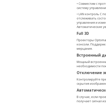
• Совместим с про
систему управлени
• LAN контроль С 
отслеживать состо
управления и изме
Автоматические ув
Full 3D
Проекторы Optoma 
консоли. Поддержк
мерцания.
Встроенный д
Мощный встроенный
необходимости по
Отключение зв
Контролируйте пре
скрытия изображен
Автоматическ
В случае, если пр
получает сигнал и