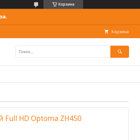
Корзина
за.
Корзина
 Full HD Optoma ZH450