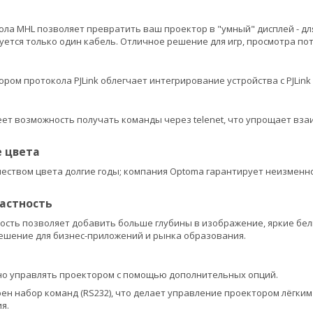
ла MHL позволяет превратить ваш проектор в "умный" дисплей - д
уется только один кабель. Отличное решение для игр, просмотра по
ром протокола PJLink облегчает интегрирование устройства с PJLin
ет возможность получать команды через telenet, что упрощает взаи
 цвета
еством цвета долгие годы; компания Optoma гарантирует неизменно
астность
ость позволяет добавить больше глубины в изображение, яркие бел
решение для бизнес-приложений и рынка образования.
но управлять проектором с помощью дополнительных опций.
рен набор команд (RS232), что делает управление проектором лёгки
я.