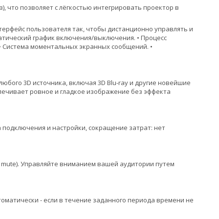
), что позволяет с лёгкостью интегрировать проектор в
ерфейс пользователя так, чтобы дистанционно управлять и
матический график включения/выключения. • Процесс
• Система моментальных экранных сообщений. •
юбого 3D источника, включая 3D Blu-ray и другие новейшие
спечивает ровное и гладкое изображение без эффекта
подключения и настройки, сокращение затрат: нет
 mute). Управляйте вниманием вашей аудитории путем
томатически - если в течение заданного периода времени не