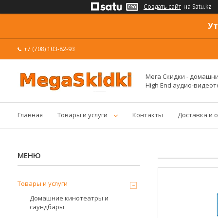
Создать сайт
на Satu.kz
Ут
+7 (708) 103-82-93
Мега Скидки - домашние
High End аудио-видеот
Главная
Товары и услуги
Контакты
Доставка и 
Товары и услуги
Домашние кинотеатры и
саундбары