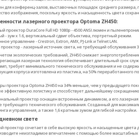
н для конференц-залов, выставочных площадок среднего размера, 
ство изображения, поскольку яркость и насыщенность цвета сохран
енности лазерного проектора Optoma ZH450:
ый проектор DuraCore Full HD 1080p - 4500 ANSI люмен и пыленепрони
й - зум x 1.6, вертикальный сдвиг объектива, портретный режим.
ое управление - Crestron, Extron, AMX, PJ-Link и Telnet LAN.
проектор - лазерный источник света, не требующий обслуживания 30
четом экологических требований, ZH450 снижает энергопотреблени
регающая лазерная технология обеспечивает длительный срок службы
мп, требует минимального технического обслуживания и не содержит
рукция корпуса изготовлена из пластика, на 50% переработанного п
ы проектора Optoma ZH450 на 34% меньше, чем у предыдущего поко
е эффективную логистику и способствует дальнейшему сокращению 
нальный проектор оснащен встроенным динамиком, а его лазерная т
не требующего технического обслуживания. Созданный для максимал
нга и управления, а также 1,6 кратным зумом для гибкой настройки.
дневном свете
й проектор сочетает в себе высокую яркость и насыщенные цвета д
изводите неизгладимое впечатление с помощью более масштабных и