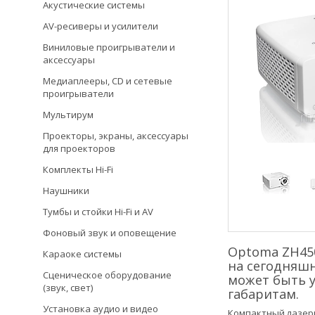
Акустические системы
AV-ресиверы и усилители
Виниловые проигрыватели и
аксессуары
Медиаплееры, CD и сетевые
проигрыватели
Мультирум
Проекторы, экраны, аксессуары
для проекторов
Комплекты Hi-Fi
Наушники
Тумбы и стойки Hi-Fi и AV
Фоновый звук и оповещение
Optoma ZH450
Караоке системы
на сегодняшн
Сценическое оборудование
может быть 
(звук, свет)
габаритам.
Установка аудио и видео
Компактный лазерн