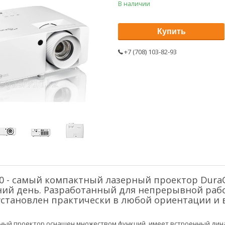
В наличии
Купить
+7 (708) 103-82-93
 - самый компактный лазерный проектор DuraC
ий день. Разработанный для непрерывной рабо
установлен практически в любой ориентации и
ый проектор оснащен множеством функций, имеет встроенный динам