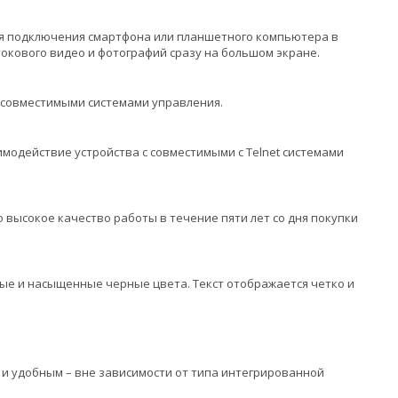
ля подключения смартфона или планшетного компьютера в
токового видео и фотографий сразу на большом экране.
k совместимыми системами управления.
модействие устройства с совместимыми с Telnet системами
 высокое качество работы в течение пяти лет со дня покупки
ые и насыщенные черные цвета. Текст отображается четко и
м и удобным – вне зависимости от типа интегрированной