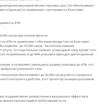
проведения мероприятий или торговых шоу. Он обеспечивает
яются дольше по сравнению с системами на базе ламп.
цаемость IP6X
,000 часов при полной яркости
е на 47% по сравнению с обычным продуктом на базе ламп
 изделия - до 30 000 часов - без использования
 ртути, что еще больше снижает углеродный след. Кроме того,
осле потребления, и до 99% упаковки пригодно для вторичной
ления, и позволяют уменьшить размер упаковки до 47%, что
выбросов углекислого газа.
ехнология обеспечивает до 30 000 часов работы лазерного
ьного контроля и удобства, этот проектор оснащен разъемом
ля создания ярких, реалистичных визуальных эффектов в
 смелых презентаций в любое время суток.