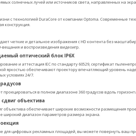
рямых солнечных лучей или источников света, направленных на экра
изни с технологией DuraCore от компании Optoma. Современные те
я конструкция.
дает четкие и детальное изображения с HD контента без масштабир
HD-вещания и воспроизведения видеоигр.
аемый оптический блок IP6X
рование и аттестация IEC по стандарту 60529, сертификат пыленепр
ной яркостью обеспечивают проектору впечатляющий уровень наде
ых условиях 24/7.
градусов
 проецироваться в полном диапазоне 360 градусов вдоль горизонт
 сдвиг объектива
г объектива обеспечивает широкие возможности размещения проек
ее широкий диапазон параметров размера экрана.
роекция
 для цифровых рекламных площадей, вы можете повернуть ваш прое