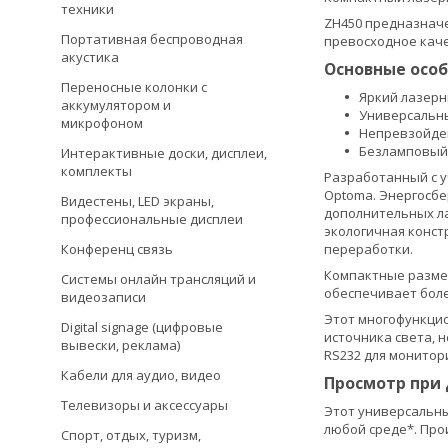
техники
ZH450 предназначе
Портативная беспроводная
превосходное каче
акустика
Основные особ
Переносные колонки с
Яркий лазерн
аккумулятором и
Универсальны
микрофоном
Непревзойденн
Безламповый 
Интерактивные доски, дисплеи,
комплекты
Разработанный с у
Optoma. Энергосбе
Видестены, LED экраны,
дополнительных ла
профессиональные дисплеи
экологичная конст
переработки.
Конференц связь
Компактные размер
Системы онлайн трансляций и
обеспечивает боле
видеозаписи
Этот многофункцио
Digital signage (цифровые
источника света, 
вывески, реклама)
RS232 для монитори
Кабели для аудио, видео
Просмотр при 
Телевизоры и аксессуары
Этот универсальны
любой среде*. Про
Спорт, отдых, туризм,