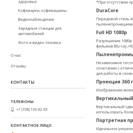
здоровье
*При отсутствии п
DuraCore
Кофеварки, кофемашины
Передовой стиль ж
Видеонаблюдение
пыленепроницаема
Зарядные станции для
Full HD 1080p
автомобилей
Разрешение 1080p 
Фото и видео техника
фильмов Blu-ray, 
Пыленепрониц
О нас
Независимое тести
Отзывы
сочетании с отлич
для работы в сложн
Проекция 360 
КОНТАКТЫ
Изображение может
Вертикальный
Вертикальный сдви
+7 (708) 103-82-93
использовать бол
Портретная п
Идеальное решение