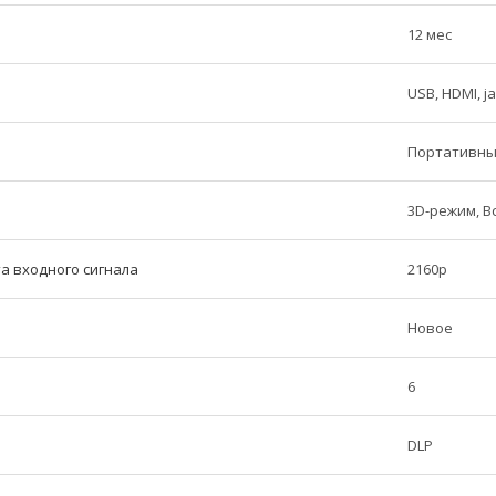
12 мес
USB, HDMI, ja
Портативн
3D-режим, 
а входного сигнала
2160p
Новое
6
DLP