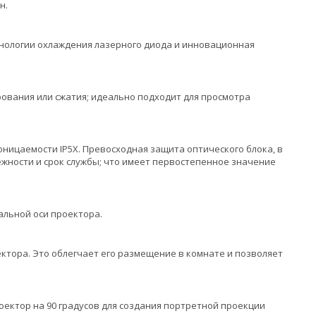
н.
хнологии охлаждения лазерного диода и инновационная
ования или сжатия; идеально подходит для просмотра
оницаемости IP5X. Превосходная защита оптического блока, в
жности и срок службы; что имеет первостепенное значение
альной оси проектора.
тора. Это облегчает его размещение в комнате и позволяет
ктор на 90 градусов для создания портретной проекции