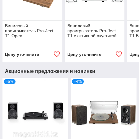
Виниловый
Виниловый
Вин
проигрыватель Pro-Ject
проигрыватель Pro-Ject
прои
T1 Орех
T1 с активной акустикой
T1 
ELAC Белый
Цену уточняйте
Цену уточняйте
Цен
Акционные предложения и новинки
–6%
–4%