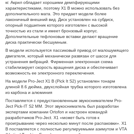
кг. Акрил обладает хорошими демпфирующими
характеристиками, поэтому X1 B можно использовать без
дополнительного мата. Это придает модели более
лаконичный внешний вид. Диск установлен на субдиск,
опорный подшипник которого изготовлен с высокой
точностью из стали и имеет бронзовый корпус.
Дополнительные тефлоновые вставки делают вращение
диска практически бесшумным.
В модели используется пассиковый привод от малошумящего
двигателя, который механически развязан от шасси для
устранения вибраций. Фирменная электронная схема
стабилизирует скорость вращения диска и обеспечивает
возможность ее электронного переключения.
На модели Pro-Ject X1 B (Pick It S2) установлен тонарм
длиной 8.6 дюйма, двухслойная трубка которого изготовлена
из карбона и алюминия
Поставляется с предустановленным звукоснимателем Pro-
Ject Pick-IT S2 MM. Этот звукосниматель был разработан
экспертами компании Ortofon и настроен командой
разработчиков Pro-Ject. X1 «может быть готов к
проигрыванию через несколько минут после распаковки». X1
B поставляется с полностью регулируемыми азимутом и VTA