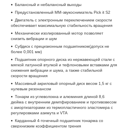
Балансный и небалансный выходы
Предустановленный MM-звукосниматель Pick it S2
Двигатель с электронным переключением скорости
обеспечивает максимальную стабильность вращения
Механически изолированный мотор позволяет
снизить вибрации и шум
Субдиск с прецизионным подшипником(допуск не
более 0,001 мм)
Подшипник опорного диска из нержавеющей стали с
мягкой латунной втулкой и тефлоновыми вставками для
снижения вибрации и шума, а также стабильной
скорости вращения
Массивный акриловый опорный диск весом 1,5 кг с
нулевым резонансом
Тонарм из углеволокна и алюминия длиной 8,6
дюйма с внутренним демпфированием и противовесом
с амортизаторами из термопластичного эластомера с
регулировками азимута и VTA
Карданный 4-точечный подшипник тонарма со
сверхнизким коэффициентом трения