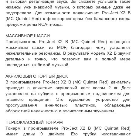
и высокая детализация звука. Вы сможете услышать такие
нюансы уже знакомой музыки, о которых раньше даже не
подозревали. Для возможности подключения Pro-Ject X2 B
(MC Quintet Red) к фонокорректорам без балансного входа
предусмотрены RCA-гнезда.
МАССИВНОЕ ШАССИ
Проигрыватель Pro-Ject X2 B (MC Quintet Red) оснащают
массивным шасси из MDF, благодаря чему устраняют
нежелательные резонансы. В результате модель X2 B звучит
детально и точно, что позволит вам в полной мере
насладиться любимой музыкой.
АКРИЛОВЫЙ ОПОРНЫЙ ДИСК
В проигрывателе Pro-Ject X2 B (MC Quintet Red) двигатель
приводит в движение акриловый диск весом 2 кг. Диск
установлен на субдиск с прецизионным подшипником для
плавного вращения. Это идеальное устройство для
прослушивания виниловых пластинок, обладающее
абсолютной надежностью и великолепным звучанием.
ПЕРВОКЛАССНЫЙ ТОНАРМ
Тонарм в проигрывателе Pro-Ject X2 B (MC Quintet Red)
имеет длину 9 дюймов. Его трубку изготавливают