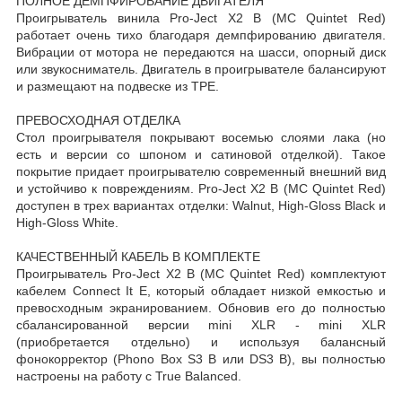
ПОЛНОЕ ДЕМПФИРОВАНИЕ ДВИГАТЕЛЯ
Проигрыватель винила Pro-Ject X2 B (MC Quintet Red)
работает очень тихо благодаря демпфированию двигателя.
Вибрации от мотора не передаются на шасси, опорный диск
или звукосниматель. Двигатель в проигрывателе балансируют
и размещают на подвеске из TPE.
ПРЕВОСХОДНАЯ ОТДЕЛКА
Стол проигрывателя покрывают восемью слоями лака (но
есть и версии со шпоном и сатиновой отделкой). Такое
покрытие придает проигрывателю современный внешний вид
и устойчиво к повреждениям. Pro-Ject X2 B (MC Quintet Red)
доступен в трех вариантах отделки: Walnut, High-Gloss Black и
High-Gloss White.
КАЧЕСТВЕННЫЙ КАБЕЛЬ В КОМПЛЕКТЕ
Проигрыватель Pro-Ject X2 B (MC Quintet Red) комплектуют
кабелем Connect It E, который обладает низкой емкостью и
превосходным экранированием. Обновив его до полностью
сбалансированной версии mini XLR - mini XLR
(приобретается отдельно) и используя балансный
фонокорректор (Phono Box S3 B или DS3 B), вы полностью
настроены на работу с True Balanced.