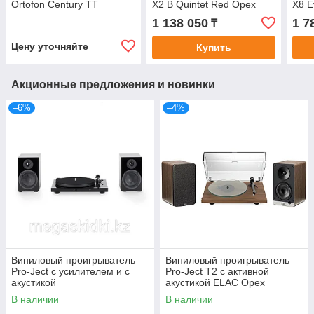
Ortofon Century TT
X2 B Quintet Red Орех
X8 E
(Concorde Silver) Черный
Supe
1 138 050
1 7
₸
лак
Бел
Цену уточняйте
Купить
Акционные предложения и новинки
–6%
–4%
Виниловый проигрыватель
Виниловый проигрыватель
Pro-Ject с усилителем и с
Pro-Ject T2 с активной
акустикой
акустикой ELAC Орех
В наличии
В наличии