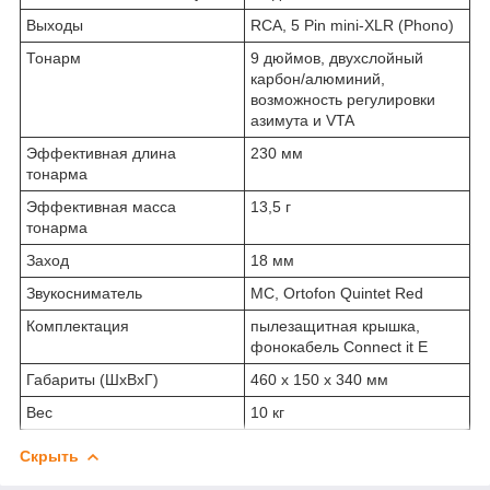
Выходы
RCA, 5 Pin mini-XLR (Phono)
Тонарм
9 дюймов, двухслойный
карбон/алюминий,
возможность регулировки
азимута и VTA
Эффективная длина
230 мм
тонарма
Эффективная масса
13,5 г
тонарма
Заход
18 мм
Звукосниматель
MC, Ortofon Quintet Red
Комплектация
пылезащитная крышка,
фонокабель Connect it E
Габариты (ШхВхГ)
460 х 150 х 340 мм
Вес
10 кг
Скрыть