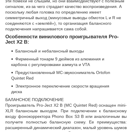
эти помехи не слышим, но они взаимодействуют с полезным
сигналом, из-за чего страдает качество воспроизведения. А
поскольку любая головка по определению имеет
симметричный выход (минусовые выводы обмоток L и R не
соединяются с «землёй»), то организация балансного
подключения напрашивается сама собой.
Особенности винилового проигрывателя Pro-
Ject X2 B:
Балансный и небалансный выходы
Фирменный тонарм 9 дюймов из алюминия и
карбона с регулировками азимута и VTA
Предустановленный MC-звукосниматель Ortofon
Quintet Red
Электронное переключение скорости вращения
диска
БАЛАНСНОЕ ПОДКЛЮЧЕНИЕ
Проигрыватель Pro-Ject X2 B (MC Quintet Red) оснащен mini-
XLR балансным выходом. При подключении к балансному
входу фонокорректора Phono Box S3 B или аналогичным вы
получите полностью балансную схему. Ее преимущества:
расширенный динамический диапазон, малый уровень шумов