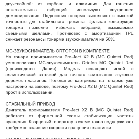
двухслойной: из карбона и алюминия. Для гашения
нежелательных вибраций используют внутреннее
демпфирование. Подшипник тонарма выполняют с высокой
точностью для стабильного трекинга. Цельная конструкция
тонарма позволяет избежать вибраций, вызываемых
съемными шеллами. Противовес с амортизацией TPE
снижает резонансы тонарма звукоснимателя на 50%.
MC-ЗВУКОСНИМАТЕЛЬ ORTOFON В КОМПЛЕКТЕ
На тонарм проигрывателя Pro-Ject X2 B (MC Quintet Red)
устанавливают MC-звукосниматель Ortofon MC Quintet Red
(производство: Дания). Модель оснащают иглой с
эллиптической заточкой для точного считывания звуковых
дорожек пластинок. Положение картриджа на тонарме уже
настроено на заводе, поэтому Pro-Ject X2 B (MC Quintet Red)
прост в использовании.
СТАБИЛЬНЫЙ ПРИВОД
Двигатель проигрывателя Pro-Ject X2 B (MC Quintet Red)
работает от фирменной схемы стабилизации частоты
вращения. Кварцевый генератор в схеме точно поддерживает
требуемое значение скорости вращения пластинки.