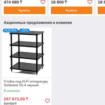
474 680
18 800
18 
₸
₸
Купить
Купить
Акционные предложения и новинки
УЦЕНКА
–15%
Стойка под Hi-Fi аппаратуру
Solidsteel S2-4 черный
В наличии
267 673,50
₸
314 910 ₸