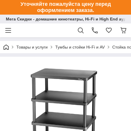
Уточняйте пожалуйста цену перед
оформлением заказа.
Мега Скидки - домашние кинотеатры, Hi-Fi и High End ауди
Товары и услуги
Тумбы и стойки Hi-Fi и AV
Стойка по