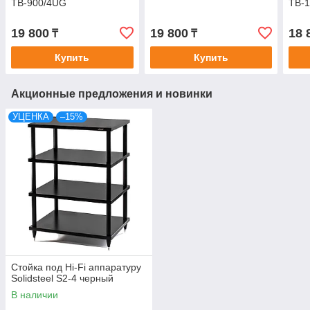
ТВ-900/4UG
ТВ-
19 800
19 800
18 
₸
₸
Купить
Купить
Акционные предложения и новинки
УЦЕНКА
–15%
Стойка под Hi-Fi аппаратуру
Solidsteel S2-4 черный
В наличии