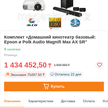
Комплект «Домашний кинотеатр базовый:
Epson и Polk Audio Magnifi Max AX SR"
В наличии
Розница
1 434 452,50
₸
1 509 950 ₸
Осталось
22 дня
Экономия
75497.50 ₸
Купить
Описание
Характеристики
Доставка
Оплата
Усл