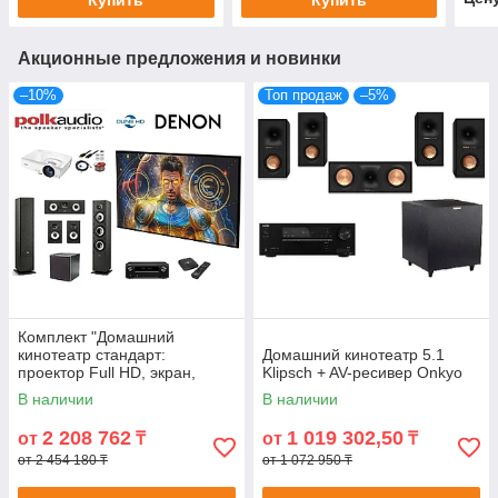
Купить
Купить
Акционные предложения и новинки
–10%
Топ продаж
–5%
Комплект "Домашний
кинотеатр стандарт:
Домашний кинотеатр 5.1
проектор Full HD, экран,
Klipsch + AV-ресивер Onkyo
акустика Polk MXT 5.1"
В наличии
В наличии
2 208 762
1 019 302,50
от
₸
от
₸
от 2 454 180 ₸
от 1 072 950 ₸