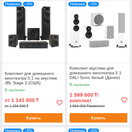
Новинка
–5%
Новинка
–5%
Комплект акустики для
домашнего кинотеатра 5.1
Комплект для домашнего
DALI Sonic белый (Дания)
кинотеатра 5.1 на акустике
JBL Stage 2 (США)
В наличии
В наличии
1 599 800
₸/
1 143 800
от
₸
комплект
от 1 204 000 ₸
1 684 000 ₸/комплект
Купить
Купить
Новинка
–5%
Новинка
–5%