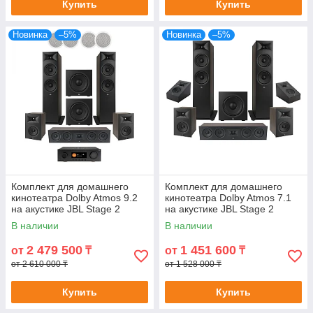
Купить
Купить
Новинка
–5%
Новинка
–5%
Комплект для домашнего
Комплект для домашнего
кинотеатра Dolby Atmos 9.2
кинотеатра Dolby Atmos 7.1
на акустике JBL Stage 2
на акустике JBL Stage 2
(США)
(США)
В наличии
В наличии
2 479 500
1 451 600
от
₸
от
₸
от 2 610 000 ₸
от 1 528 000 ₸
Купить
Купить