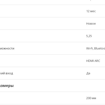
12 мес
Новое
5,25
можности
Wi-Fi, Bluetoo
HDMI ARC
кий вход
Да
азмеры
200 мм