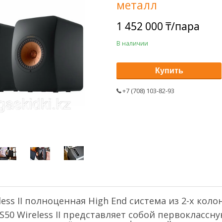
металл
1 452 000 ₸/пара
В наличии
Купить
+7 (708) 103-82-93
less II полноценная High End система из 2-х ко
S50 Wireless II представляет собой первоклас