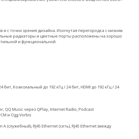
тв и с точки зрения дизайна. Изогнутая перегородка с низким
ельные радиаторы и цветные порты расположены на хорошо
стильной и функциональной.
 бит, Коаксиальный до 192 кГц / 24 бит, HDMI до 192 кГц / 24
r, QQ Music через QPlay, Internet Radio, Podcast
PCM и Ogg Vorbis
(служебный), RJ45 Ethernet (сеть), RJ45 Ethernet (между