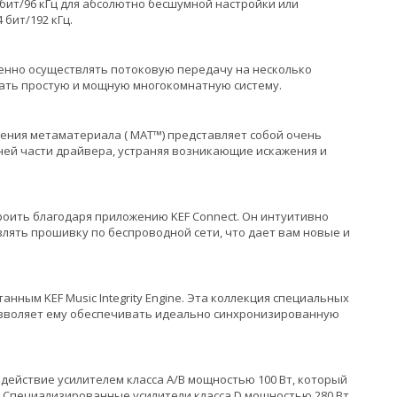
 бит/96 кГц для абсолютно бесшумной настройки или
бит/192 кГц.
ременно осуществлять потоковую передачу на несколько
оздать простую и мощную многокомнатную систему.
ения метаматериала ( MAT™) представляет собой очень
ней части драйвера, устраняя возникающие искажения и
троить благодаря приложению KEF Connect. Он интуитивно
лять прошивку по беспроводной сети, что дает вам новые и
нным KEF Music Integrity Engine. Эта коллекция специальных
озволяет ему обеспечивать идеально синхронизированную
действие усилителем класса A/B мощностью 100 Вт, который
 Специализированные усилители класса D мощностью 280 Вт