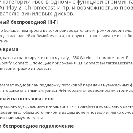
 категории «всё-в-одном» с функцией стриминга 
irPlay 2, Chromecast и пр. и возможностью про
вателю виниловых дисков.
ый беспроводной Hi-Fi
 это больше, чем просто высокопроизводительный громкоговоритель; 
 деталь вашей любимой музыки, которую вы транслируете из любого
гими.
е время
, как вы транслируете свою музыку, LS50 Wireless II поможет вам. 
Spotify Connect. С помощью приложения KEF Connect вы также можете 
интернет-радио и подкасты.
редлагает аудиофилам поддержку потоковой передачи музыкальных фай
 что даже опытный энтузиаст Hi-Fi поразится возможностям этой ис
ный на пользователя
речного музыкального исполнения, LS50 Wireless II очень легко нас
ьзования с любым источником в вашем доме и позволяет легко обнов
ии с минимумом суеты.
и беспроводное подключение