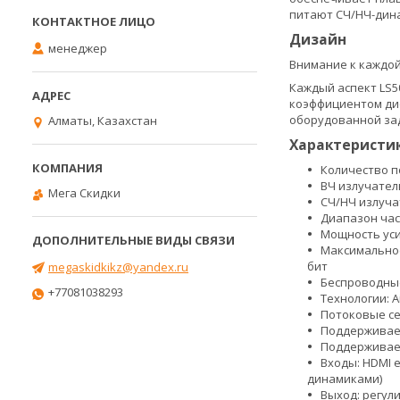
питают СЧ/НЧ-дина
Дизайн
менеджер
Внимание к каждой
Каждый аспект LS50
коэффициентом ди
оборудованной зад
Алматы, Казахстан
Характеристики
Количество по
ВЧ излучател
Мега Скидки
СЧ/НЧ излуча
Диапазон част
Мощность усил
Максимальное 
бит
megaskidkikz@yandex.ru
Беспроводные 
+77081038293
Технологии: A
Потоковые сер
Поддерживаемы
Поддерживаем
Входы: HDMI e
динамиками)
Выход: регул