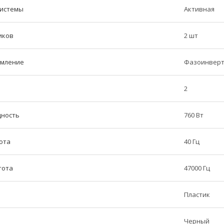
системы
Активная
иков
2 шт
рмление
Фазоинверт
2
щность
760 Вт
ота
40 Гц
тота
47000 Гц
Пластик
Черный