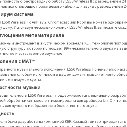
 полностью беспроводную работу LS50 Wireless II с разрешением 24
намика с помощью прилагаемого кабеля для звука с разрешением 24 
тирум система
LS50 Wireless II с AirPlay 2, Chromecast или Roon вы можете однов
у дому. Используя несколько колонок LS50 Wireless II, вы можете с
оглощения метаматериала
онный инструмент в акустическом арсенале KEF, технология поглощ
ую структуру, которая поглощает 99% нежелательного звука из зад
 чистое и естественное звучание.
коления с MAT™
речного музыкального исполнения, LS50 Wireless II очень легко нас
ьзования с любым источником в вашем доме и позволяет легко обнов
ии с минимумом суеты.
остности музыки
одительности LS50 Wireless II поддерживаются специально разработа
ой обработки сигналов оптимизирована для драйвера Uni-Q, что п
ь для лучшего изображения и более плотного звука.
ность
ели были разработаны компанией KEF. Каждый твитер приводится в 
ное воспроизведение высоких частот с невероятной детализацией.