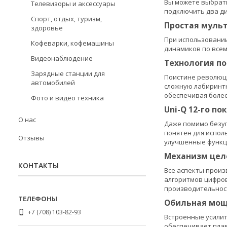
Вы можете выбрать
Телевизоры и аксессуары
подключить два ди
Спорт, отдых, туризм,
Простая муль
здоровье
При использовании 
Кофеварки, кофемашины
динамиков по всем
Видеонаблюдение
Технология п
Зарядные станции для
Поистине революци
автомобилей
сложную лабиринтн
обеспечивая более
Фото и видео техника
Uni-Q 12-го по
О нас
Даже помимо безуп
понятен для испол
Отзывы
улучшенные функц
Механизм цел
КОНТАКТЫ
Все аспекты произв
алгоритмов цифров
производительност
Обильная мощ
+7 (708) 103-82-93
Встроенные усилит
обеспечивает плав