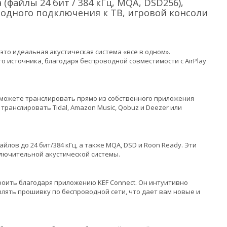
(файлы 24 бит / 384 кГц, MQA, DSD256),
водного подключения к ТВ, игровой консоли
это идеальная акустическая система «все в одном».
 источника, благодаря беспроводной совместимости с AirPlay
Вы можете транслировать прямо из собственного приложения
транслировать Tidal, Amazon Music, Qobuz и Deezer или
лов до 24 бит/384 кГц, а также MQA, DSD и Roon Ready. Эти
ключительной акустической системы.
троить благодаря приложению KEF Connect. Он интуитивно
лять прошивку по беспроводной сети, что дает вам новые и