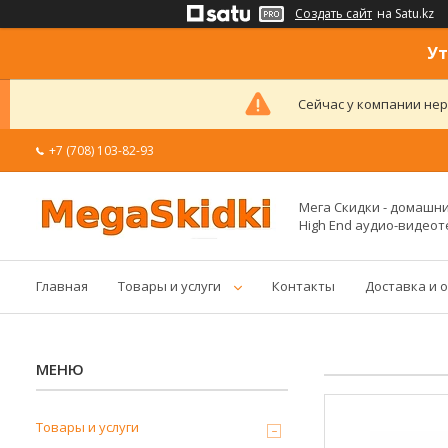
Создать сайт
на Satu.kz
Ут
Сейчас у компании нер
+7 (708) 103-82-93
Мега Скидки - домашние
High End аудио-видеот
Главная
Товары и услуги
Контакты
Доставка и 
Товары и услуги