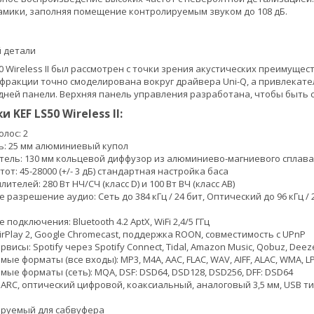
мики, заполняя помещение контролируемым звуком до 108 дБ.
 детали
 Wireless II был рассмотрен с точки зрения акустических преимущес
фракции точно смоделирована вокруг драйвера Uni-Q, а привлекат
ней панели. Верхняя панель управления разработана, чтобы быть 
 KEF LS50 Wireless II:
лос: 2
ь: 25 мм алюминиевый купол
тель: 130 мм кольцевой диффузор из алюминиево-магниевого сплава
от: 45-28000 (+/- 3 дБ) стандартная настройка баса
ителей: 280 Вт НЧ/СЧ (класс D) и 100 Вт ВЧ (класс АВ)
разрешение аудио: Сеть до 384 кГц / 24 бит, Оптический до 96 кГц / 24
подключения: Bluetooth 4.2 AptX, WiFi 2,4/5 ГГц
irPlay 2, Google Chromecast, поддержка ROON, совместимость с UPnP
висы: Spotify через Spotify Connect, Tidal, Amazon Music, Qobuz, Deeze
е форматы (все входы): MP3, M4A, AAC, FLAC, WAV, AIFF, ALAC, WMA, L
ые форматы (сеть): MQA, DSF: DSD64, DSD128, DSD256, DFF: DSD64
ARC, оптический цифровой, коаксиальный, аналоговый 3,5 мм, USB тип A 
ируемый для сабвуфера