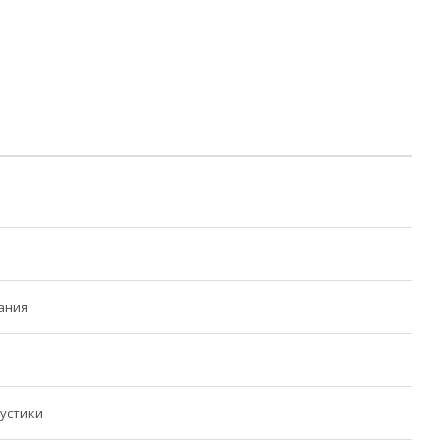
ания
устики