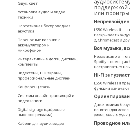
аудиосистему
(звук, свет)
поддержкой A
Установка аудио и видео
или проигры
техники
Непревзойденн
Портативная беспроводная
LS50 Wireless II —
акустика
Раскрывает каждую
Переносные колонки с
2, Chromecast и дру
аккумулятором и
Вся музыка, вс
микрофоном
Независимо от того
Интерактивные доски, дисплеи,
Spotify с помощью 
комплекты
настраиваться на 
Видестены, LED экраны,
Hi-Fi энтузиаст
профессиональные дисплеи
LS50 Wireless II п
Конференц связь
функции означают,
Системы онлайн трансляций и
Ориентирован
видеозаписи
Даже помимо безуп
Digital signage (цифровые
понятен для испол
вывески, реклама)
улучшенные функц
Проводное ил
Кабели для аудио, видео