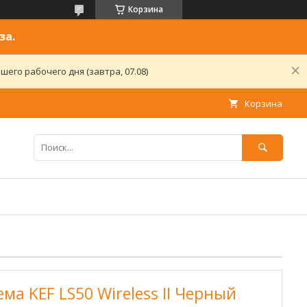
Корзина
за.
его рабочего дня (завтра, 07.08)
Корзина
ма KEF LS50 Wireless II Черный