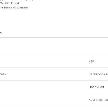
5х200х311 мм
 кг (левая/правая)
И
KEF
тель
Великобрит
Полочная
Комплект ак