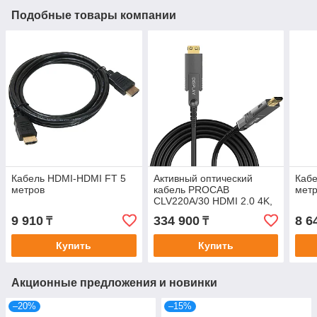
Подобные товары компании
Кабель HDMI-HDMI FT 5
Активный оптический
Каб
метров
кабель PROCAB
мет
CLV220A/30 HDMI 2.0 4K,
30 метров
9 910
334 900
8 6
₸
₸
Купить
Купить
Акционные предложения и новинки
–20%
–15%