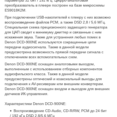
параметры 32 бит / 192 кГц. Цифро-аналоговый
преобразователь в плеере построен на базе микросхемы
ES9018K2M.
При подключении USB-накопителей к плееру с них возможно
воспроизведение файлов PCM, а также DSD 2,8 / 5,6 МГц.
Специальная схема прецизионного задающего генератора
для ЦАП сводит к минимуму джиттер и связанные с ним
искажения звука. Также для устранения любых помех в
Denon DCD-900NE используются сокращенные цепи
передачи аудиосигнала. Также в данной модели
предусмотрена возможность прямой передачи сигнала с
отключением всех вспомогательных схем.
Denon DCD-900NE оснащен аналоговыми выходом,
выполненным с использованием отборных компонентов
аудиофильского класса. Также в данной модели
предусмотрены оптический и коаксиальный выходы для
подключения к AV-ресиверам или внешним конвертерам.
Denon DCD-900NE оснащен входом и выходом для внешних
датчиков ИК-управления.
Характеристики Denon DCD-900NE:
Воспроизведение CD-Audio, CD-R/RW, PCM дo 24 бит
/ 192 кГц DSD 2,8/5,6 МГц