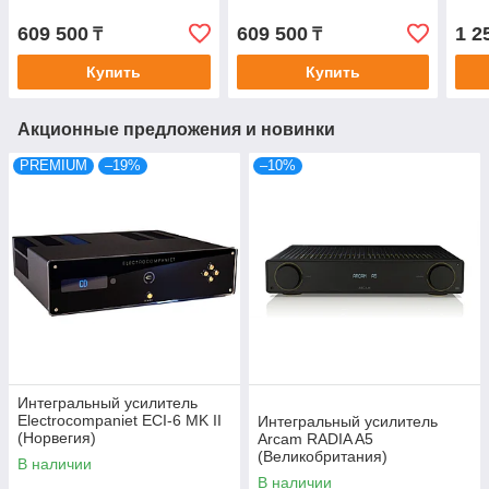
609 500
609 500
1 2
₸
₸
Купить
Купить
Акционные предложения и новинки
PREMIUM
–19%
–10%
Интегральный усилитель
Electrocompaniet ECI-6 MK II
Интегральный усилитель
(Норвегия)
Arcam RADIA A5
(Великобритания)
В наличии
В наличии