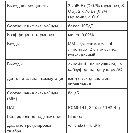
Выходная мощность
2 х 45 Вт (0,07% гармоник, 8
Ом), 2 х 70 Вт (0,7%
гармоник, 4 Ом)
Соотношение сигнал/шум
более 105дБ
Коэффициент гармоник
менее 0,02%
Входы
ММ-звукосниматель, 4
линейных, 2 оптических,
коаксиальный
Выходы
линейный, на наушники, на
сабвуфер, на одну пару АС
Дополнительная коммутация
вход / выход системы
управления
Соотношение сигнал/шум
84 дБ
(ММ)
ЦАП
PCM5141, 24 бит / 192 кГц
Беспроводное подключение
Bluetooth
Диапазон регулировки
+/- 8 дБ (НЧ, ВЧ)
тембра