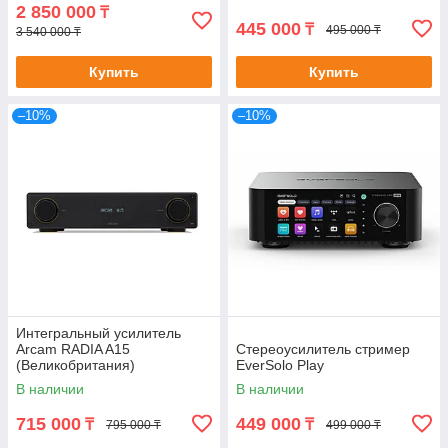
2 850 000
₸
445 000
₸
495 000 ₸
3 540 000 ₸
Купить
Купить
–10%
–10%
Интегральный усилитель
Arcam RADIA A15
Стереоусилитель стример
(Великобритания)
EverSolo Play
В наличии
В наличии
715 000
449 000
₸
₸
795 000 ₸
499 000 ₸