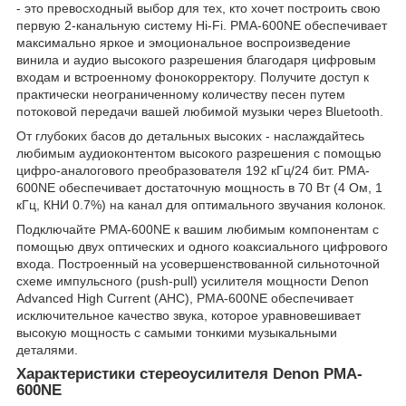
- это превосходный выбор для тех, кто хочет построить свою
первую 2-канальную систему Hi-Fi. PMA-600NE обеспечивает
максимально яркое и эмоциональное воспроизведение
винила и аудио высокого разрешения благодаря цифровым
входам и встроенному фонокорректору. Получите доступ к
практически неограниченному количеству песен путем
потоковой передачи вашей любимой музыки через Bluetooth.
От глубоких басов до детальных высоких - наслаждайтесь
любимым аудиоконтентом высокого разрешения с помощью
цифро-аналогового преобразователя 192 кГц/24 бит. PMA-
600NE обеспечивает достаточную мощность в 70 Вт (4 Ом, 1
кГц, КНИ 0.7%) на канал для оптимального звучания колонок.
Подключайте PMA-600NE к вашим любимым компонентам с
помощью двух оптических и одного коаксиального цифрового
входа. Построенный на усовершенствованной сильноточной
схеме импульсного (push-pull) усилителя мощности Denon
Advanced High Current (AHC), PMA-600NE обеспечивает
исключительное качество звука, которое уравновешивает
высокую мощность с самыми тонкими музыкальными
деталями.
Характеристики стереоусилителя Denon PMA-
600NE