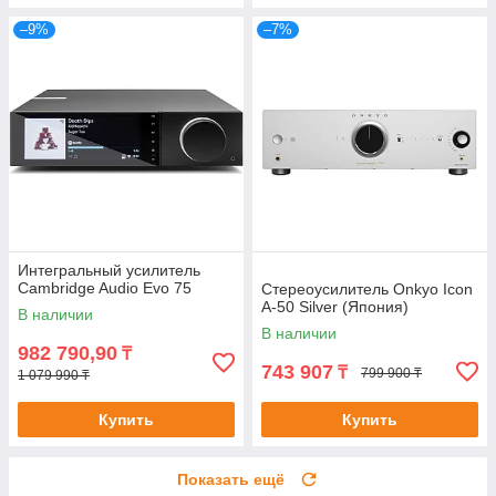
–9%
–7%
Интегральный усилитель
Cambridge Audio Evo 75
Стереоусилитель Onkyo Icon
A-50 Silver (Япония)
В наличии
В наличии
982 790,90
₸
743 907
₸
799 900 ₸
1 079 990 ₸
Купить
Купить
Показать ещё