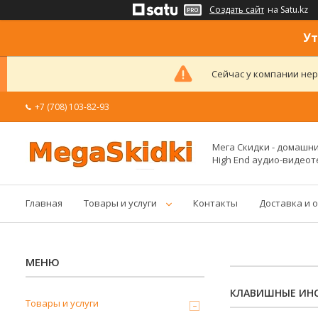
Создать сайт
на Satu.kz
Ут
Сейчас у компании нер
+7 (708) 103-82-93
Мега Скидки - домашние
High End аудио-видеот
Главная
Товары и услуги
Контакты
Доставка и 
КЛАВИШНЫЕ ИН
Товары и услуги