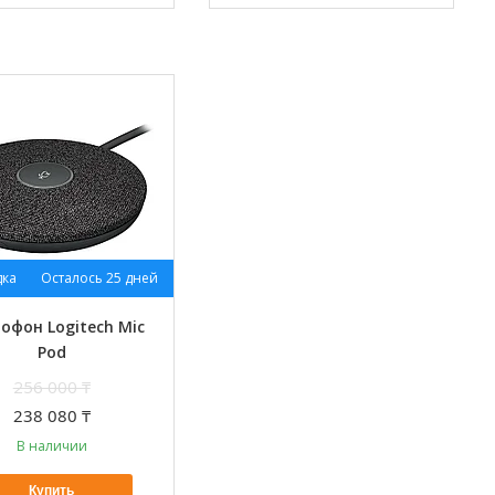
Осталось 25 дней
офон Logitech Mic
Pod
256 000 ₸
238 080 ₸
В наличии
Купить