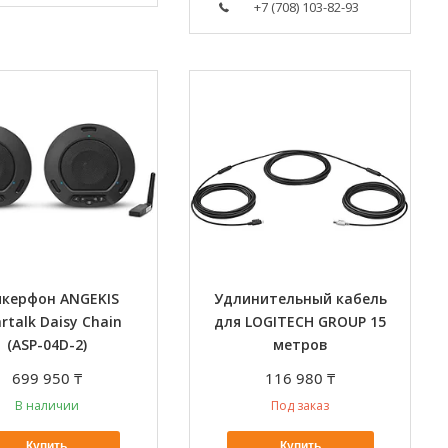
+7 (708) 103-82-93
икерфон ANGEKIS
Удлинительный кабель
artalk Daisy Chain
для LOGITECH GROUP 15
(ASP-04D-2)
метров
699 950 ₸
116 980 ₸
В наличии
Под заказ
Купить
Купить