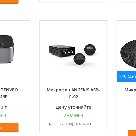
–7%
 TENVEO
Микрофон ANGEKIS ASP-
Микр
M6B
C-02
0 ₸
Цену уточняйте
чии
В наличии
+7 (708) 103-82-93
ть