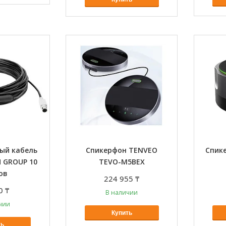
ый кабель
Спикерфон TENVEO
Спик
 GROUP 10
TEVO-M5BEX
ов
224 955 ₸
0 ₸
В наличии
чии
Купить
ть