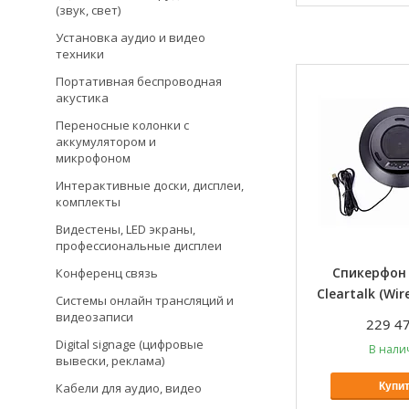
(звук, свет)
Установка аудио и видео
техники
Портативная беспроводная
акустика
Переносные колонки с
аккумулятором и
микрофоном
Интерактивные доски, дисплеи,
комплекты
Видестены, LED экраны,
профессиональные дисплеи
Спикерфон
Конференц связь
Cleartalk (Wir
Системы онлайн трансляций и
видеозаписи
229 47
Digital signage (цифровые
В нали
вывески, реклама)
Кабели для аудио, видео
Купи