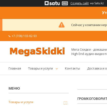
Создать сайт
на Satu.kz
Ут
Сейчас у компании нер
+7 (708) 103-82-93
Мега Скидки - домашние
High End аудио-видеот
Главная
Товары и услуги
Контакты
Доставка и 
ГРОМКОГОВОРИТ
Товары и услуги