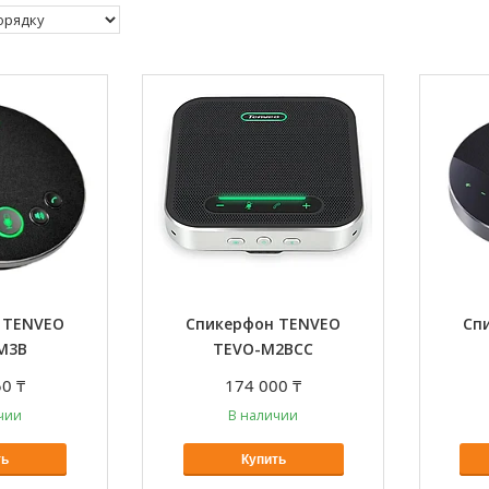
 TENVEO
Спикерфон TENVEO
Сп
M3B
TEVO-M2BCC
0 ₸
174 000 ₸
чии
В наличии
ть
Купить