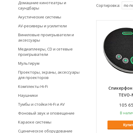
Домашние кинотеатры и
саундбары
Акустические системы
AV-ресиверы и усилители
Виниловые проигрыватели и
аксессуары
Медиаплееры, CD и сетевые
проигрыватели
Мультирум
Проекторы, экраны, аксессуары
для проекторов
Комплекты Hi-Fi
Спикерфон
TEVO-
Наушники
Тумбы и стойки Hi-Fi и AV
105 65
Фоновый звук и оповещение
В нали
Караоке системы
Купи
Сценическое оборудование