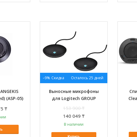
–9%
Осталось 25 дней
 ANGEKIS
Выносные микрофоны
Сп
ed) (ASP-05)
для Logitech GROUP
Cle
153 900 ₸
5 ₸
140 049 ₸
чии
В наличии
ть
Купить