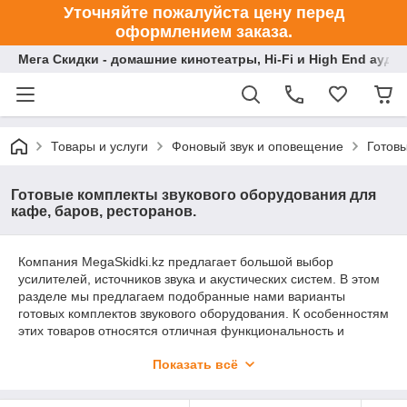
Уточняйте пожалуйста цену перед
оформлением заказа.
Мега Скидки - домашние кинотеатры, Hi-Fi и High End ауди
Товары и услуги
Фоновый звук и оповещение
Готовы
Готовые комплекты звукового оборудования для
кафе, баров, ресторанов.
Компания MegaSkidki.kz предлагает большой выбор
усилителей, источников звука и акустических систем. В этом
разделе мы предлагаем подобранные нами варианты
готовых комплектов звукового оборудования. К особенностям
этих товаров относятся отличная функциональность и
универсальность, современный дизайн, простой монтаж
Показать всё
устройств, широкий ценовой диапазон.
Владельцы кафе, пиццерий, баров, ресторанов, магазинов,