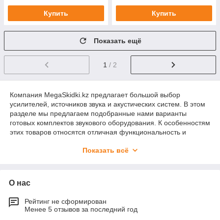
Купить
Купить
Показать ещё
1
/ 2
Компания MegaSkidki.kz предлагает большой выбор
усилителей, источников звука и акустических систем. В этом
разделе мы предлагаем подобранные нами варианты
готовых комплектов звукового оборудования. К особенностям
этих товаров относятся отличная функциональность и
универсальность, современный дизайн, простой монтаж
Показать всё
устройств, широкий ценовой диапазон.
Владельцы кафе, пиццерий, баров, ресторанов, магазинов,
бутиков, торговых центров, фитнес-клубов, офисных
О нас
помещений могут купить комплект звукового оборудования,
предназначенный для воспроизведения фоновой музыки или
различной информации.
Рейтинг не сформирован
Менее 5 отзывов за последний год