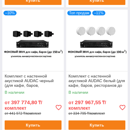
Купить
Купить
–10%
Топ продаж
–11%
Комплект с настенной
Комплект с настенной
акустикой AUDAC черный
акустикой AUDAC белый (для
(для кафе, баров,
кафе, баров, ресторанов до
ресторанов до 150 м2)
100 м2)
В наличии
В наличии
397 774,80
297 967,55
от
₸/
от
₸/
комплект
комплект
от 441 972 ₸/комплект
от 334 795 ₸/комплект
Купить
Купить