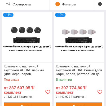
бутиков, торговых центров, фитнес-клубов, офисных
Сортировка
0
Фильтры
помещений могут купить комплект звукового оборудования,
предназначенный для воспроизведения фоновой музыки или
различной информации.
–11%
–10%
Комплект с настенной
Комплект с настенной
акустикой AUDAC черный
акустикой AUDAC белый (для
(для кафе, баров,
кафе, баров, ресторанов до
ресторанов до 100 м2)
150 м2)
Под заказ
В наличии
287 607,95
397 774,80
от
₸/
от
₸/
комплект
комплект
от 323 155 ₸/комплект
от 441 972 ₸/комплект